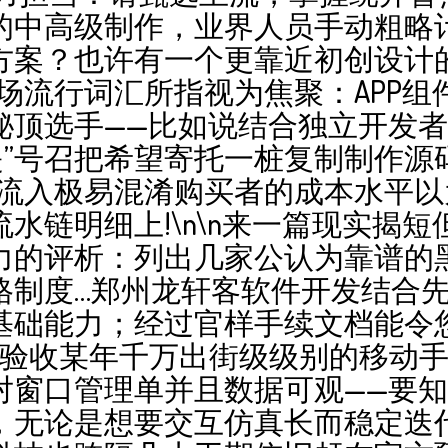
中高级制作，业界人员手动粗略计
方案？也许有一个更靠近初创设计的
场流行词汇所指视为焦聚：APP
秘顶选手——比如说结合独立开发者
是”号召把希望寄托一桩复制制作
象流入极易混淆购买者的成本水平以
水链明细上!\n\n来一篇现实揭
力的评析：列出几家公认为靠谱的
格制度…郑州龙轩客软件开发结合
基础能力；经过官样手续文档能令
市验收某年千万出街级级别的移动
对窗口管理单并且数据可观——要
，无论是想要交互仿真长而稳定迭代