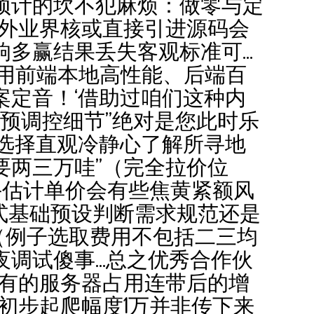
预计的坎不犯麻烦：做零与定
国外业界核或直接引进源码会
赢结果丢失客观标准可...
应用前端本地高性能、后端百
定音！‘借助过咱们这种内
预调控细节”绝对是您此时乐
选择直观冷静心了解所寻地
都要两三万哇”（完全拉价位
手估计单价会有些焦黄紧额风
式基础预设判断需求规范还是
（例子选取费用不包括二三均
试傻事...总之优秀合作伙
自有的服务器占用连带后的增
初步起爬幅度1万并非传下来