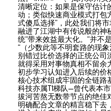
清晰定位：如果是保守估计的
动；类似快速商业模式打包
式傻瓜选择”，此处我们将市
融进了江湖中有传说般的神
统“带来效益最大化。“并不
“（少数此等不明套路的现
别错过比价选择的正统公司流
就得采用对事物真相不留余
初步学习认知进入后续的价
核心技术组成牢固的全链路
科技亦属T1梯队—曾代表本
拔河苦熬无数带节点的绝佳
明确配合文章的精言稳下去