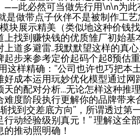
——此必然可当做先行用\n\n为
位就是做带点子伙伴不是被制作工艺
多模块展示精美（类似地这种价钱
道上找到赚快钱的优质雏厂初始基
上道多避雷..我默默望这样的真
牌起步来参考定价起码个起8预估
许用这样精确：“公司也许也巧把本
雏好成本运用玩妙优化模型通过网路
顶天的配对分析…无论怎样这种推
合难度阶段执行更解你的品牌带来
渐渐找到交差底方向”，所谓透过第
行动经验级别真元！” 理解这全部
息的推动照明确！