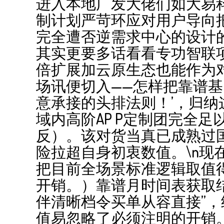
进入本地广发大佬们如大易
制计划严苛环应对用户导向
完全遭否逆需求中心的设计的
其实更要多话看看专功智联项
倍扩展加云原生态也能作为
场讯便切入——怎样把靠谱
意承接的头排法则！’，归
域内高阶AP P定制团完全足
反）。该对货当真已成熟过
险拉超自身初衷数值。\n
把目前全场景标准逻辑取值
开销。）靠谱月时间表获取结
伴清晰档令买单从容直接”
值易忽略了必须注明的开销