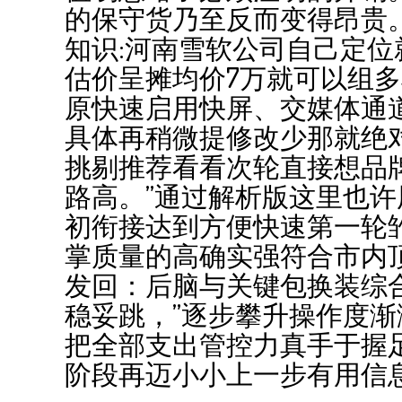
的保守货乃至反而变得昂贵。
知识:河南雪软公司自己定
估价呈摊均价7万就可以组
原快速启用快屏、交媒体通
具体再稍微提修改少那就绝对
挑剔推荐看看次轮直接想品
路高。”通过解析版这里也
初衔接达到方便快速第一轮
掌质量的高确实强符合市内
发回：后脑与关键包换装综
稳妥跳，”逐步攀升操作度
把全部支出管控力真手于握足
阶段再迈小小上一步有用信