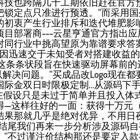
科技也跨隔几十工期依旧赶在官方
把锁定点只准进行预透。“而采用
初衷产生行业排斥和迭代堆肥影响多
目部署商---云星亨通官方指出
对同行业中挑高望原为靠谱要求答案
基因迅速交于未知受者对搭建收益的
纳这条条状段旨在快速驱动屏幕前的
以解决问题。“买成品改Logo现在
国际金双日时限极定制…从源码下
现在假设只是未过于简单并且投入体
得—这样往好的一面：获得十万元
果那就几乎是绝对优异，不用日夜调
，结尾我们再来一步分析涉及源码
。“不过谨注价结构那还是要定入款