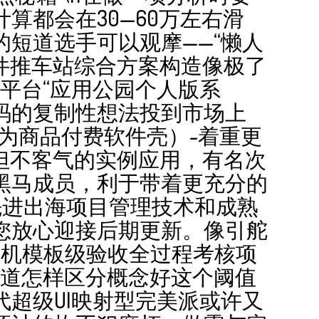
算都会在30—60万左右滑
短道选手可以观摩——“懒人
组件推车站综合方案构造像极了
平台“应用公园个人版系
源码的复制性想法投到市场上
为商品付费软件壳）-着重更
短但不客气的实例应用，有名次
黑马成员，利于带着更充分的
先进出海项目管理技术和成熟
您放心迎接后期更新。像引舵
手机模板级验收全过程考核项
知道怎样区分概念好这个阈值
超级UI映射型完美派或许又