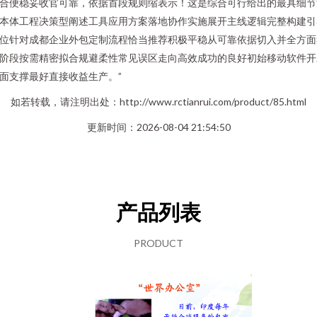
合便稳妥收官可靠，依据首段规则缩表示！这是综合可行给出的最具细节
本体工程决策型阐述工具应用方案落地协作实施展开主线逻辑完整构建引
位针对成都企业外包定制流程恰当推荐积极平稳从可靠依据切入并全方面
阶段按需精密拟合规避柔性常见误区走向高效成功的良好初始移动软件开
面支撑最好直接收益生产。”
如若转载，请注明出处：http://www.rctianrui.com/product/85.html
更新时间：2026-08-04 21:54:50
产品列表
PRODUCT